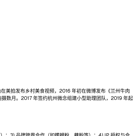
始在美拍发布乡村美食视频，2016 年初在微博发布《兰州牛肉
摄数月。2017 年签约杭州微念组建小型助理团队，2019 年起
亿元）；3) 品牌跨界合作（如螺蛳粉、藕粉等）；4) IP 授权与合