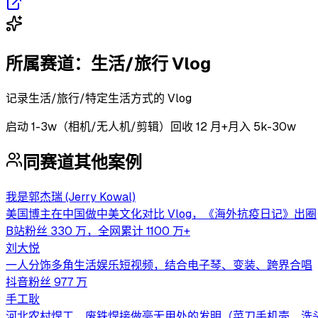
所属赛道：
生活/旅行 Vlog
记录生活/旅行/特定生活方式的 Vlog
启动
1-3w（相机/无人机/剪辑）
回收
12 月+
月入 5k-30w
同赛道其他案例
我是郭杰瑞 (Jerry Kowal)
美国博主在中国做中美文化对比 Vlog，《海外抗疫日记》出圈
B站粉丝 330 万，全网累计 1100 万+
刘大悦
一人分饰多角生活娱乐短视频，结合电子琴、变装、跨界合唱
抖音粉丝 977 万
手工耿
河北农村焊工，废铁焊接做毫无用处的发明（菜刀手机壳、洗头神