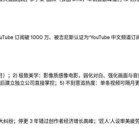
uTube 订阅破 1000 万、被吉尼斯认证为“YouTube 中文频
个月）；2) 极致美学：影像质感像电影，弱化对白、强化画面与
后建立独立公司直接掌控；5) 不刻意追热度：单条视频可隔月更新，
续巨大纠纷；停更 3 年错过创作者经济增长高峰；'匠人'人设审美