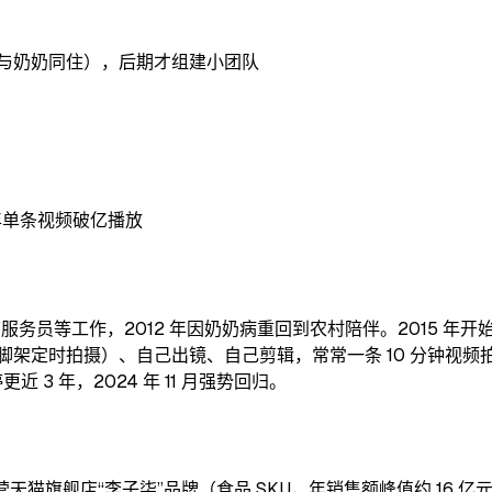
演（与奶奶同住），后期才组建小团队
出三年单条视频破亿播放
务员等工作，2012 年因奶奶病重回到农村陪伴。2015 年开
三脚架定时拍摄）、自己出镜、自己剪辑，常常一条 10 分钟视频拍
近 3 年，2024 年 11 月强势回归。
) 自营天猫旗舰店“李子柒”品牌（食品 SKU，年销售额峰值约 16 