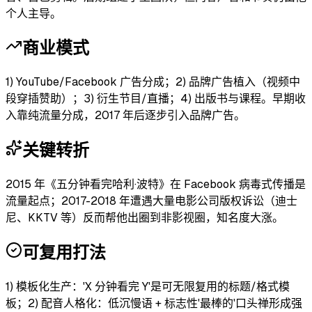
个人主导。
商业模式
1) YouTube/Facebook 广告分成；2) 品牌广告植入（视频中
段穿插赞助）；3) 衍生节目/直播；4) 出版书与课程。早期收
入靠纯流量分成，2017 年后逐步引入品牌广告。
关键转折
2015 年《五分钟看完哈利·波特》在 Facebook 病毒式传播是
流量起点；2017-2018 年遭遇大量电影公司版权诉讼（迪士
尼、KKTV 等）反而帮他出圈到非影视圈，知名度大涨。
可复用打法
1) 模板化生产：'X 分钟看完 Y'是可无限复用的标题/格式模
板；2) 配音人格化：低沉慢语 + 标志性'最棒的'口头禅形成强